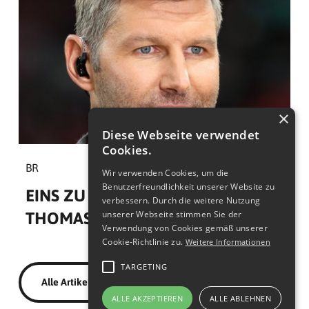
×
Diese Webseite verwendet
Cookies.
BR
Wir verwenden Cookies, um die
Benutzerfreundlichkeit unserer Website zu
EINS ZU EINS. DER TALK –
verbessern. Durch die weitere Nutzung
unserer Webseite stimmen Sie der
THOMAS HITZLSPERGER
Verwendung von Cookies gemäß unserer
Cookie-Richtlinie zu.
Weitere Informationen
TARGETING
Alle Artikel
ALLE AKZEPTIEREN
ALLE ABLEHNEN